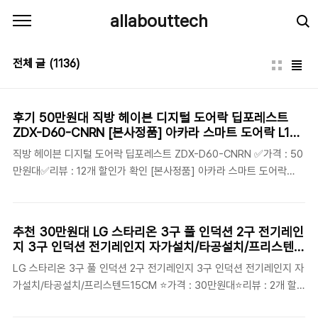
본문 바로가기
allabouttech
전체 글
(1136)
후기 50만원대 직방 헤이븐 디지털 도어락 딥포레스트
ZDX-D60-CNRN [본사정품] 아카라 스마트 도어락 L100
레버형 (애플 홈킷 삼성 스마트싱스 구글 홈 지원), 고객직
직방 헤이븐 디지털 도어락 딥포레스트 ZDX-D60-CNRN ✅가격 : 50
접설치
만원대✅리뷰 : 12개 할인가 확인 [본사정품] 아카라 스마트 도어락
L100 레버형 (애플 홈킷 삼성 스마트싱스 구글 홈 지원), 고객직접설치
✅가격 : 30만원대✅리뷰 : 1개 할인가 확인 코콤 번호전용 방문 목문레
버 도어락 KDL-WD101, 고객직접설치 ✅가격 : 5만원대✅리뷰 : 40개
추천 30만원대 LG 스타리온 3구 풀 인덕션 2구 전기레인
할인가 확인 태성전기 르그랑 도어락 프리미엄 디지털 도어락 L40, 1개
지 3구 인덕션 전기레인지 자가설치/타공설치/프리스텐드
✅가격 : 30만원대✅리뷰 : 0개 할인가 확인 [무료설치] 르그랑 L40 블
15CM 린나이 인덕션 3구 빌트인 전기레인지 교체 타공
LG 스타리온 3구 풀 인덕션 2구 전기레인지 3구 인덕션 전기레인지 자
랙 푸시풀 도어록 카드키4개+번호키 블루투스 와이파이(옵션) [안으로
560X430-480 겸용
가설치/타공설치/프리스텐드15CM ⭐가격 : 30만원대⭐리뷰 : 2개 할
열리는 문 설치가능] 0초바로잠금 푸시바잠금 푸쉬풀 현관문 디지털도
인가 확인 린나이 인덕션 3구 빌트인 전기레인지 교체 타공
어락, 방문설치 ✅가격 : 30만원대✅리..