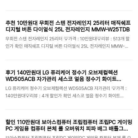
조끼 열선 온열 온슬림 여행용 C타입 10000mAh 🚩가격 : 6만원대🚩
10000mAh 15W, A1654H..
리뷰 : 14개 할인가 확인 더푸른G9 대한체육회 쿨링조끼 리쿨베스트
RECOOLVEST 🚩가격 : 9만원대🚩리뷰 : 0개 할인가 확인 쿨파오 아
추천 10만원대 무회전 스텐 전자레인지 25리터 매직쉐프
이스조끼 얼음 여름 국산 아이스팩 🚩가격 : 2만원대🚩리뷰 : 107개 할
디지털 버튼 다이얼식 25L 전자레인지 MMW-W25TDB
인가 확인 차다차 선풍기조끼 아이스 얼음 쿨조끼 작업복 🚩가격 : 4만
무회전 스텐 전자레인지 25리터 💡가격 : 10만원대💡리뷰 : 513개 할
원대🚩리뷰 : 61개 할인가 확인 더푸른G9 대한체육회 쿨링조끼 리쿨베
인가 확인 매직쉐프 디지털 버튼 다이얼식 25L 전자레인지 MMW-
스트 RECOOLVEST 아이스조끼 국가대표 🚩가격 : 9만원대🚩리뷰 :
W25TDB 💡가격 : 10만원대💡리뷰 : 21개 할인가 확인 매직쉐프 상업
0개 할인가 확인 노블아..
용 스텐 전자레인지 30L, MMW-WC30ET1S 💡가격 : 20만원대💡리
뷰 : 23개 할인가 확인 2025신출시 마이디어 플랫 전자레인지 디지털
후기 140만원대 LG 퓨리케어 정수기 오브제컬렉션
식 23L 히든핸들 디자인 MMOP02OK-AMPBWH 무음모드 지원, 화
WD505ACB 자가관리 세스코 얼음 정수기 화이트
이트 💡가격 : 9만원대💡리뷰 : 49개 할인가 확인 매직쉐프 업소용 무
EWDD951 방문설치
LG 퓨리케어 정수기 오브제컬렉션 WD505ACB 자가관리 💡가격 :
회전 전자레인지 25L/대용량/편의점/올스텐/플랫, MMW-WC25TES
140만원대💡리뷰 : 4개 할인가 확인 세스코 얼음 정수기 화이트
💡가격 : 10만원대💡리뷰 : 775개 할인가 확인 매직쉐프 디지털 전자
EWDD951 방문설치 💡가격 : 170만원대💡리뷰 : 5개 할인가 확인 [쿠
레인지 다이얼 버튼방식 2..
쿠 본사 직접 제조] 쿠쿠 인스퓨어 프리미엄 3세대 최신형 언더싱크 정
수기 싱크대 직수 직수형 정수필터 DIY 자가 설치 세트, 자가설치 [벽
할인 110만원대 보아스컴퓨터 조립컴퓨터 조립PC 게이밍
수전] 💡가격 : 10만원대💡리뷰 : 22개 할인가 확인 2~3단계 NEW2배
PC 게임용 컴퓨터 본체 롤 오버워치 피파 배그 배틀그라
큰대형정수기 20인치정수기 지하수정수기 연수 건수정수기 모터펌프
운드 펠월드 디아블로 데스크탑 고사양PC 피오플 컴퓨터