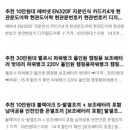
560X430-480 겸용 ⭐가격 : 40만원대⭐리뷰 : 0개 할인가 확인 삼
성전자 인덕션 1구, NZ31DG200CFH(화이트), 일반형 ⭐가격 : 10만
추천 10만원대 에버넷 EN320F 지문인식 카드키4개 현
원대⭐리뷰 : 291개 할인가 확인 전국무료설치 나비엔매직(구SK매직)
관문도어락 현관도어락 현관문번호키 현관번호키 디지털
빌트인/스탠드(선택) 3구 전기렌지 인덕션 전기레인지
도어록 밀레시스텍 현관문 디지털 보조키 손잡이 없음 도
에버넷 EN320F 지문인식 카드키4개 현관문도어락 현관도어락 현관문
560X480(490) 신제품 출고, 빌트인, 방문설치 ⭐가격 : 40만원대⭐
어락 MI-450S + 스마트 태그키 2p + 모바일 태그키 2p,
번호키 현관번호키 디지털도어록 🚩가격 : 10만원대🚩리뷰 : 143개 할
리뷰 : 89개 할인가 확인 린나이 3구 인덕션 전기레인지 1등급 유로케
고객직접설치
인가 확인 밀레시스텍 현관문 디지털 보조키 손잡이 없음 도어락 MI-
라글라스 화이트 IHST3620MW 전국 무료설치, 빌트인 ⭐가격 ..
450S + 스마트 태그키 2p + 모바일 태그키 2p, 고객직접설치 🚩가격
: 8만원대🚩리뷰 : 328개 할인가 확인 코콤 HP-910F HP910F 오토락
추천 30만원대 벨로시 파워뱅크 올인원 캠핑용 보조배터
지문인식 푸쉬풀 비상키 도어락 교체설치 / 키, 고객직접설치, HP-
리 밧데리 파워뱅크 220V 올인원 캠핑용파워뱅크 캠핑용
910F 고객직접설치 🚩가격 : 10만원대🚩리뷰 : 2개 할인가 확인 드림
배터리 대용량 초대용량 보조배터리 휴대용 전원 차박,
벨로시 파워뱅크 올인원 캠핑용 보조배터리 밧데리 📢가격 : 30만원대
글라스 유리문 전용 디지털보조키 손잡이 없음 도어락 DR150-S, 고객
2200W 3000WH
📢리뷰 : 15개 할인가 확인 파워뱅크 220V 올인원 캠핑용파워뱅크 캠
직접설치 🚩가격 : 6만원대🚩리뷰 : 88개 할인가 확인 하이원플러스 1
핑용배터리 대용량 초대용량 보조배터리 휴대용 전원 차박, 2200W
초 잠김 무타공 푸시풀 손잡이 ..
3000WH 📢가격 : 20만원대📢리뷰 : 636개 할인가 확인 슈틸루스터
퀵차지 맥세이프 보조배터리 10000mAh C타입, ST-PBM10000, 올
추천 10만원대 블랙야크 S-발열조끼 + 보조배터리 포함
리브 📢가격 : 3만원대📢리뷰 : 66개 할인가 확인 코끼리 고속충전 미
남여공용 안전인증 온열조끼 [보조배터리 포함] 발열조끼
니 LCD 잔량표시 PD 22.5W 보조배터리 10000mAh, 화이트, KPB-
열선 온열 온슬림 여행용 C타입 10000mAh
블랙야크 S-발열조끼 + 보조배터리 포함 남여공용 안전인증 온열조끼
RM10P1A1 📢가격 : 1만원대📢리뷰 : 882개 할인가 확인 앤커 맥고
🚩가격 : 10만원대🚩리뷰 : 14개 할인가 확인 [보조배터리 포함] 발열
Qi2 파워뱅크 무선충전 마그네틱 맥세이프 호환 보조배터리