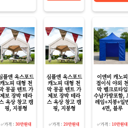
심플앤 옥스포드
심플앤 옥스포드
이엔비 캐노피
캐노피 대형 천
캐노피 대형 천
접이식 야외 
막 몽골 텐트 가
막 몽골 텐트 가
막 벨크로타입
제보 장박 테라
제보 장박 테라
수납가방포함, 
스 옥상 창고 캠
스 옥상 창고 캠
레임+지붕+일
핑, 지붕형
핑, 지붕형
4면, 블루
✅가격 :
30만원대
✅가격 :
20만원대
✅가격 :
10만원대