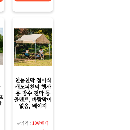
천둥천막 접이식
천
캐노피천막 행사
용 방수 천막 몽
프
골텐트, 바람막이
반
없음, 베이지
✅가격 :
10만원대