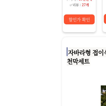
✅리뷰 :
27개
할인가 확인
자바라형 접이식
천막세트