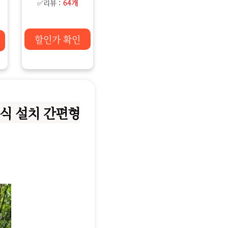
✅리뷰 :
64개
할인가 확인
동식 설치 간편형