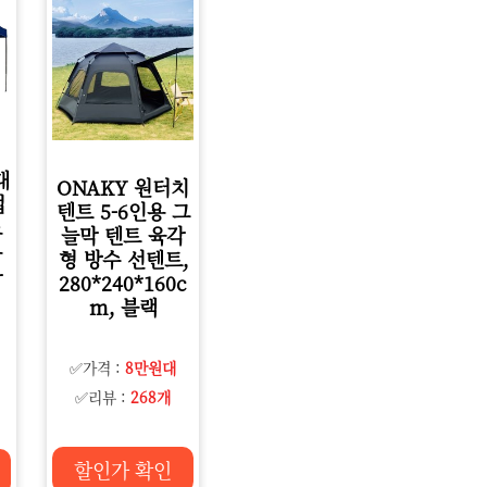
대
ONAKY 원터치
접
텐트 5-6인용 그
노
늘막 텐트 육각
용
형 방수 선텐트,
자
280*240*160c
m, 블랙
✅가격 :
8만원대
✅리뷰 :
268개
할인가 확인