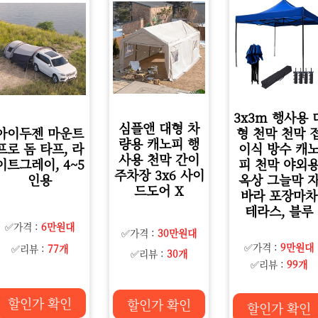
3x3m 행사용 
심플앤 대형 차
아이두젠 마운트
형 천막 천막 
량용 캐노피 행
프로 돔 타프, 라
이식 방수 캐
사용 천막 간이
이트그레이, 4~5
피 천막 야외
주차장 3x6 사이
인용
옥상 그늘막 
드도어 X
바라 포장마차
테라스, 블루
✅가격 :
6만원대
✅가격 :
30만원대
✅가격 :
9만원대
✅리뷰 :
77개
✅리뷰 :
30개
✅리뷰 :
99개
할인가 확인
할인가 확인
할인가 확인